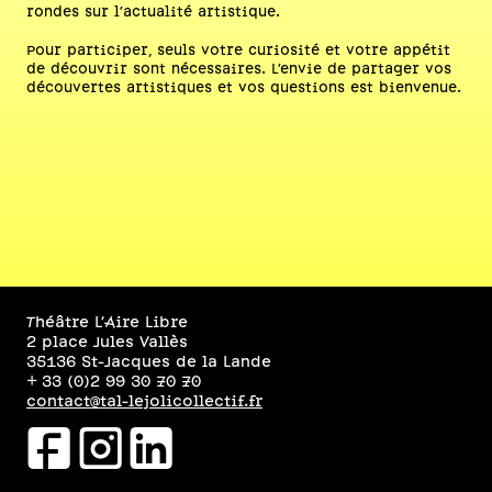
rondes sur l’actualité artistique.
Pour participer, seuls votre curiosité et votre appétit
de découvrir sont nécessaires. L’envie de partager vos
découvertes artistiques et vos questions est bienvenue.
Théâtre L’Aire Libre
2 place Jules Vallès
35136 St-Jacques de la Lande
+ 33 (0)2 99 30 70 70
contact@tal-lejolicollectif.fr
facebookicon
instagramicon
linkedinicon