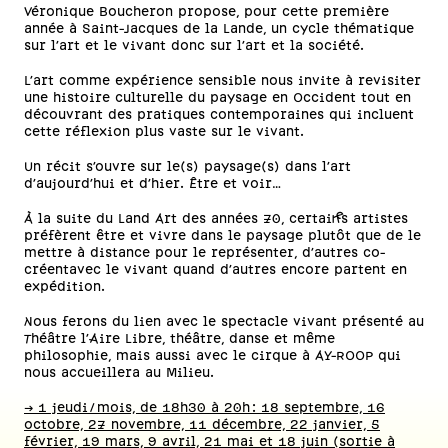
Véronique Boucheron propose, pour cette première
année à Saint-Jacques de la Lande, un cycle thématique
sur l’art et le vivant donc sur l’art et la société.
L’art comme expérience sensible nous invite à revisiter
une histoire culturelle du paysage en Occident tout en
découvrant des pratiques contemporaines qui incluent
cette réflexion plus vaste sur le vivant.
Un récit s’ouvre sur le(s) paysage(s) dans l’art
d’aujourd’hui et d’hier. Être et voir…
À la suite du Land Art des années 70, certain·es artistes
préfèrent être et vivre dans le paysage plutôt que de le
mettre à distance pour le représenter, d’autres co-
créentavec le vivant quand d’autres encore partent en
expédition.
Nous ferons du lien avec le spectacle vivant présenté au
Théâtre l’Aire Libre, théâtre, danse et même
philosophie, mais aussi avec le cirque à AY-ROOP qui
nous accueillera au Milieu.
-> 1 jeudi/mois, de 18h30 à 20h : 18 septembre, 16
octobre, 27 novembre, 11 décembre, 22 janvier, 5
février, 19 mars, 9 avril, 21 mai et 18 juin (sortie à