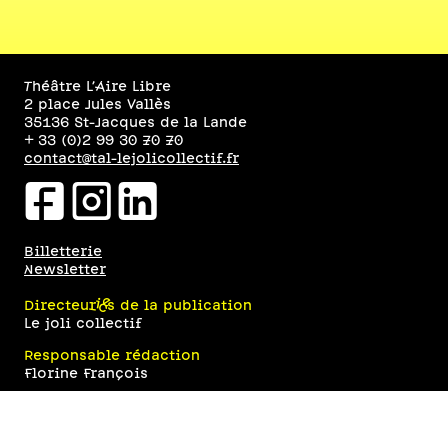
Théâtre L’Aire Libre
2 place Jules Vallès
35136 St-Jacques de la Lande
+ 33 (0)2 99 30 70 70
contact@tal-lejolicollectif.fr
facebookicon
instagramicon
linkedinicon
Billetterie
Newsletter
Directeur·ices de la publication
Le joli collectif
Responsable rédaction
Florine François
Design graphique et développement web
Eugénie Bidaut