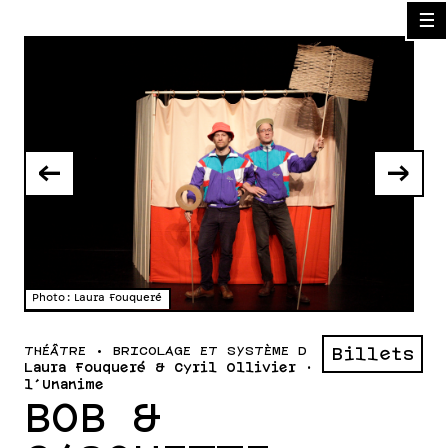
☰
←
→
Photo : Laura Fouqueré
Phot
THÉÂTRE • BRICOLAGE ET SYSTÈME D
Billets
Laura Fouqueré & Cyril Ollivier · Cie
l'Unanime
BOB &