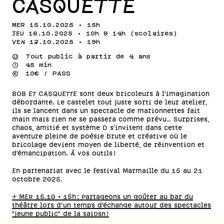
CASQUETTE
MER 15.10.2025 • 15h
JEU 16.10.2025 • 10h & 14h (scolaires)
VEN 17.10.2025 • 19h
⌣
Tout public à partir de 4 ans
⌚
45 min
💰
10€ / PASS
BOB ET CASQUETTE sont deux bricoleurs à l’imagination
débordante. Le castelet tout juste sorti de leur atelier,
ils se lancent dans un spectacle de marionnettes fait
main mais rien ne se passera comme prévu… Surprises,
chaos, amitié et système D s’invitent dans cette
aventure pleine de poésie brute et créative où le
bricolage devient moyen de liberté, de réinvention et
d’émancipation. À vos outils !
En partenariat avec le festival Marmaille du 15 au 21
octobre 2025.
+ MER 15.10 • 15h : Partageons un goûter au bar du
théâtre lors d'un temps d'échange autour des spectacles
"jeune public" de la saiosn !