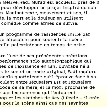
a Métive, Fadi Murad est accueilli près de 2
e pour développer un projet inspiré de son
m. Maniant texte, mouvement et son, il
de, la mort et la douleur en utilisant
la comédie comme armes de survie.
n programme de résidences initié par
 de Jérusalem pour soutenir la scène
relle palestinienne en temps de crise.
ore l'une de ses précédentes créations
erformance solo autobiographique qui
ues de l’existence en tant qu’Arabe né à
s le son et un texte original, Fadi explore
aranoïa quotidienne qu’il éprouve face à sa
Photo:
culant entre Jérusalem Est et Jérusalem
écoce de sa mère, et la mort prochaine de
 par les contenus qui l’entourent –
op et les sketches de Key & Peele – il crée
s pour la scène ainsi que des saynètes