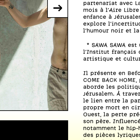
partenariat avec L
→
mois à l’Aire Libr
enfance à Jérusale
explore l'incertitu
l’humour noir et 
* SAWA SAWA est u
l'Institut français
artistique et cultu
Il présente en Bef
COME BACK HOME, p
aborde les politiq
Jérusalem. À traver
le lien entre la p
Photo: D.R.
propre mort en cir
Ouest, la perte pr
son père. Influencé
notamment le hip-h
des pièces lyrique