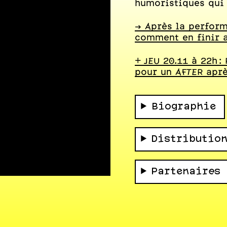
humoristiques qui 
-> Après la perfor
comment en finir 
+ JEU 20.11 à 22h :
pour un AFTER aprè
Biographie
Distributio
Partenaires