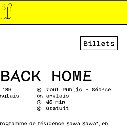
tif*
Billets
BACK HOME
 19h
⌣
Tout Public • Séance
anglais
en anglais
⌚
45 min
💰
Gratuit
programme de résidence Sawa Sawa*, en