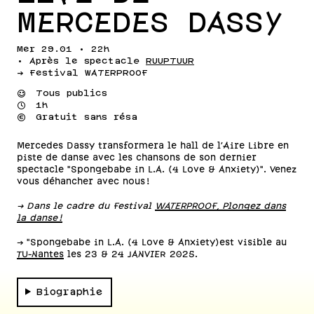
MERCEDES DASSY
Mer 29.01 • 22h
• Après le spectacle
RUUPTUUR
-> Festival WATERPROOF
⌣
Tous publics
⌚
1h
💰
Gratuit sans résa
Mercedes Dassy transformera le hall de l'Aire Libre en
piste de danse avec les chansons de son dernier
spectacle "Spongebabe in L.A. (4 Love & Anxiety)". Venez
vous déhancher avec nous !
-> Dans le cadre du Festival
WATERPROOF, Plongez dans
la danse !
-> "Spongebabe in L.A. (4 Love & Anxiety)est visible au
TU-Nantes
les 23 & 24 JANVIER 2025.
Biographie