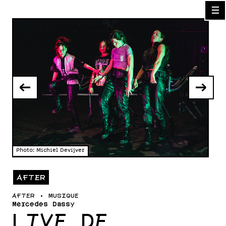
☰
←
→
Photo: Michiel Devijver
Phot
AFTER
AFTER • MUSIQUE
Mercedes Dassy
LIVE DE