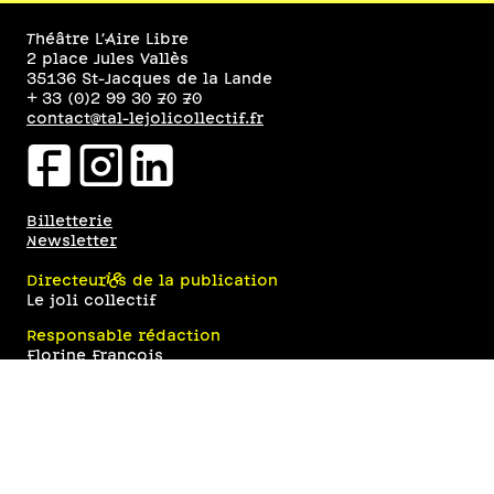
Théâtre L’Aire Libre
2 place Jules Vallès
35136 St-Jacques de la Lande
+ 33 (0)2 99 30 70 70
contact@tal-lejolicollectif.fr
facebookicon
instagramicon
linkedinicon
Billetterie
Newsletter
Directeur·ices de la publication
Le joli collectif
Responsable rédaction
Florine François
Design graphique et développement web
Eugénie Bidaut
Hébergement
IONOS