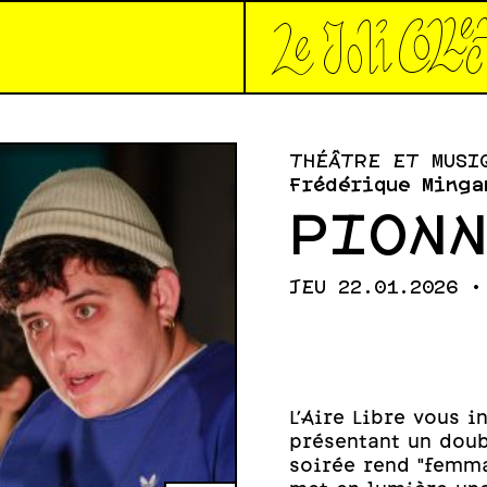
*Le joli collec
THÉÂTRE ET MUSI
Frédérique Minga
PION
JEU 22.01.2026 •
L'Aire Libre vous i
présentant un doub
soirée rend "femma