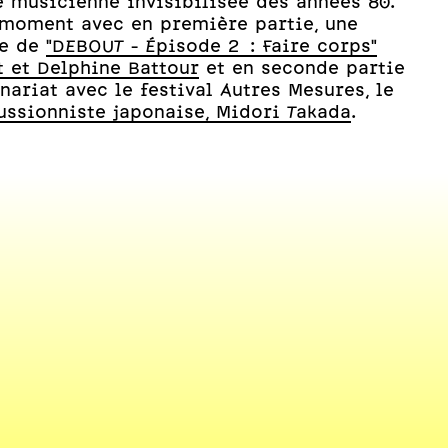
 musicienne invisibilisée des années 80.
 moment avec en première partie, une
ée de
"DEBOUT - Épisode 2 : Faire corps"
 et Delphine Battour
et en seconde partie
nariat avec le festival Autres Mesures, le
ussionniste japonaise, Midori Takada
.
laude Szmulewicz