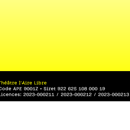
Théâtre l’Aire Libre
Code APE 9001Z • Siret 922 625 108 000 19
Licences: 2023-000211 / 2023-000212 / 2023-000213
Le joli collectif
Code APE 9002Z • Siret 454 051 319 000 43
Licences: 1-1123285 / 2-1123286 / 3-1123287