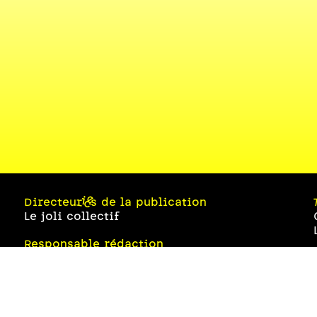
Directeur·ices de la publication
Le joli collectif
Responsable rédaction
Florine François
Design graphique et développement web
Eugénie Bidaut