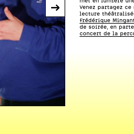
met en lumière une
→
Venez partagez ce
lecture théâtralis
Frédérique Mingant
de soirée, en parte
concert de la perc
IMAGE D'ARCHIVES Photo : C