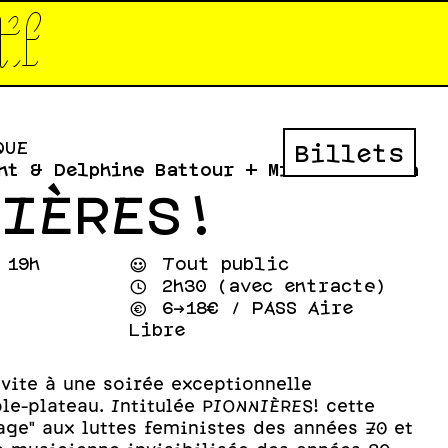
tif*
QUE
Billets
nt & Delphine Battour + Midori Takada
NIÈRES!
 19h
⌣
Tout public
⌚
2h30 (avec entracte)
💰
6->18€ / PASS Aire
Libre
nvite à une soirée exceptionnelle
le-plateau. Intitulée PIONNIÈRES! cette
ge" aux luttes feministes des années 70 et