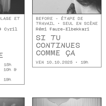
OLAGE ET
BEFORE - ÉTAPE DE
TRAVAIL • SEUL EN SCÈNE
& Cyril
Rémi Faure-Elbekkari
SI TU
CONTINUES
COMME ÇA
E
VEN 10.10.2025 • 19h
 • 15h
• 10h &
)
 • 19h