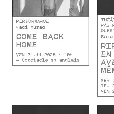
THÉÂ
PERFORMANCE
PAS 
Fadi Murad
QUES
COME BACK
Sara
HOME
RI
EN
VEN 21.11.2025 • 19h
-> Spectacle en anglais
AV
MÊ
MER 
JEU 
VEN 