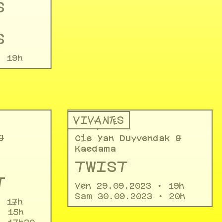
S
S
• 19h
VIVANT·ES
THÉÂTRE
&
Cie Yan Duyvendak &
Kaedama
TWIST
T
Ven 29.09.2023 • 19h
Sam 30.09.2023 • 20h
• 17h
• 15h