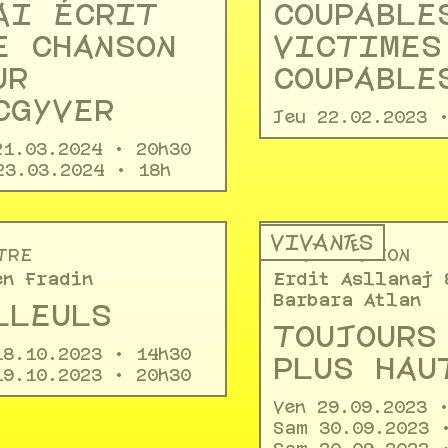
AI ÉCRIT
COUPABLE
E CHANSON
VICTIMES
UR
COUPABLE
CGYVER
Jeu 22.02.2023 
21.03.2024 • 20h30
23.03.2024 • 18h
VIVANT·ES
TRE
DÉAMBULATION
en Fradin
Erdit Asllanaj 
Barbara Atlan
LLEULS
TOUJOURS
18.10.2023 • 14h30
PLUS HAU
19.10.2023 • 20h30
Ven 29.09.2023 
Sam 30.09.2023 