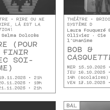
TRE • RIRE OU NE
THÉÂTRE • BRIC
RIRE, LÀ EST LA
SYSTÈME D
TION!
Laura Fouqueré 
 Selma Dolorès
Ollivier · Cie
l'Unanime
RE (POUR
BOB &
 FINIR
CASQUETT
EC SOI-
ME)
MER 15.10.2025
JEU 16.10.2025 
14h (scolaires
19.11.2025 • 21h
VEN 17.10.2025
20.11.2025 • 19h
21.11.2025 • 21h
BAL