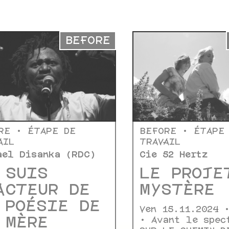
BEFORE
RE • ÉTAPE DE
BEFORE • ÉTAPE
AIL
TRAVAIL
ael Disanka (RDC)
Cie 52 Hertz
 SUIS
LE PROJE
ACTEUR DE
MYSTÈRE
 POÉSIE DE
Ven 15.11.2024 
 MÈRE
• Avant le spec