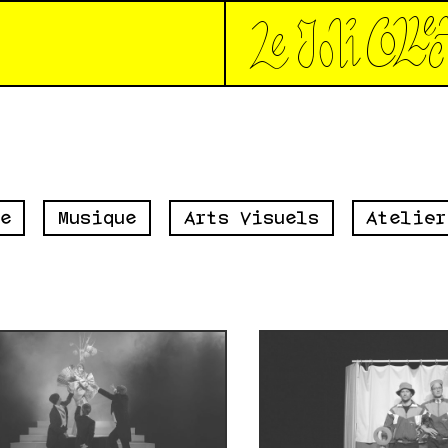
*Le joli collec
e
Musique
Arts Visuels
Atelier