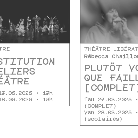
TRE
THÉÂTRE LIBÉRA
Rébecca Chaillo
STITUTION
PLUTÔT V
ELIERS
QUE FAIL
ÉÂTRE
[COMPLET
17.05.2025 • 17h
18.05.2025 • 15h
Jeu 27.03.2025 
(COMPLET)
Ven 28.03.2025 
(scolaires)