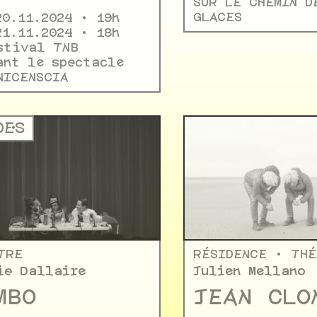
SUR LE CHEMIN D
GLACES
20.11.2024 • 19h
21.11.2024 • 18h
estival TNB
ant le spectacle
NICENSCIA
E·S
TRE
RÉSIDENCE • TH
ie Dallaire
Julien Mellano
MBO
JEAN CLO