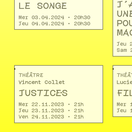
J’
LE SONGE
UN
Mer 03.04.2024 • 20h30
PO
Jeu 04.04.2024 • 20h30
MA
Jeu 
Sam 
THÉÂTRE
THÉÂ
Vincent Collet
Luci
JUSTICE·S
FI
Mer 22.11.2023 • 21h
Mer 
Jeu 23.11.2023 • 21h
Jeu 
Ven 24.11.2023 • 21h