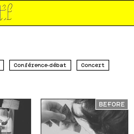
tif*
Conférence‑débat
Concert
BEFORE