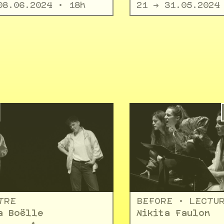
08.06.2024 • 18h
21 -> 31.05.2024
TRE
BEFORE • LECTU
a Boëlle
Nikita Faulon