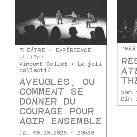
THÉÂ
THÉÂTRE • EXPÉRIENCE
ULTIME !
RE
Vincent Collet • Le joli
AT
collectif
TH
AVEUGLES, OU
COMMENT SE
Sam 
Dim 
DONNER DU
COURAGE POUR
AGIR ENSEMBLE
JEU 09.10.2025 • 20h30