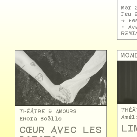
Mer 
Jeu 
-> F
• Av
REMI
MOND
THÉÂ
THÉÂTRE & AMOURS
Amél
Enora Boëlle
LI
CŒUR AVEC LES