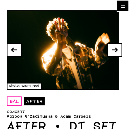
☰
←
→
photo : Warm Prod
phot
BAL
AFTER
CONCERT
Forbon N'Zakimuena & Adam Carpels
AFTER • DJ SET