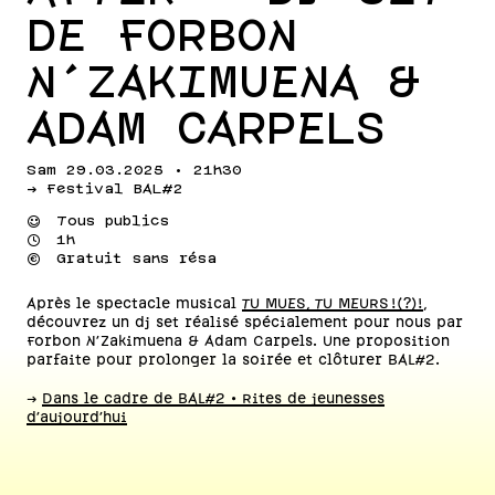
DE FORBON
N'ZAKIMUENA &
ADAM CARPELS
Sam 29.03.2025 • 21h30
-> Festival BAL#2
⌣
Tous publics
⌚
1h
💰
Gratuit sans résa
Après le spectacle musical
TU MUES, TU MEURS !(?)!
,
découvrez un dj set réalisé spécialement pour nous par
Forbon N'Zakimuena & Adam Carpels. Une proposition
parfaite pour prolonger la soirée et clôturer BAL#2.
->
Dans le cadre de BAL#2 • Rites de jeunesses
d'aujourd'hui