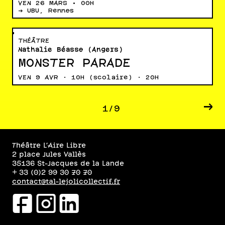
VEN 26 MARS • 00H
→ UBU, Rennes
THÉÂTRE
Nathalie Béasse (Angers)
MONSTER PARADE
VEN 9 AVR · 10H (scolaire) · 20H
→
1/9
Théâtre L’Aire Libre
2 place Jules Vallès
35136 St-Jacques de la Lande
+ 33 (0)2 99 30 70 70
contact@tal-lejolicollectif.fr
facebookicon
instagramicon
linkedinicon