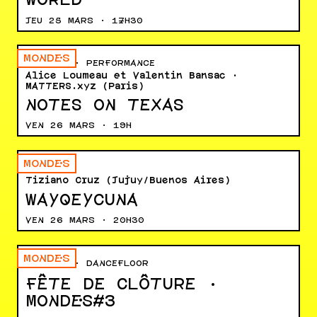
WORLD
JEU 25 MARS · 17H30
MONDE·S
LECTURE · PERFORMANCE
Alice Loumeau et Valentin Bansac ·
MATTERS.xyz (Paris)
NOTES ON TEXAS
VEN 26 MARS · 19H
MONDE·S
THÉÂTRE
Tiziano Cruz (Jujuy/Buenos Aires)
WAYQEYCUNA
VEN 26 MARS · 20H30
MONDE·S
MUSIQUE · DANCEFLOOR
FÊTE DE CLÔTURE ·
MONDE·S#3