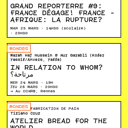
GRAND REPORTERRE #9 :
FRANCE DÉGAGE ! FRANCE -
AFRIQUE: LA RUPTURE ?
MAR 23 MARS · 14H30 (scolaire)
· 20H30
MONDE·S
DANSE
Marah Haj Hussein & Nur Garabli (Kofer
Yassif/Anvers, Yaffa)
IN RELATION TO WHOM?
مرتاحة؟
MER 24 MARS · 19H
JEU 25 MARS · 20H30
→ Au CCNRB, Rennes
MONDE·S
ATELIER FABRICATION DE PAIN
Tiziano Cruz
ATELIER BREAD FOR THE