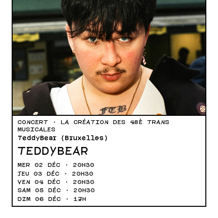
CONCERT · LA CRÉATION DES 48È TRANS
MUSICALES
TeddyBear (Bruxelles)
TEDDYBEAR
MER 02 DÉC · 20H30
JEU 03 DÉC · 20H30
VEN 04 DÉC · 20H30
SAM 05 DÉC · 20H30
DIM 06 DÉC · 17H