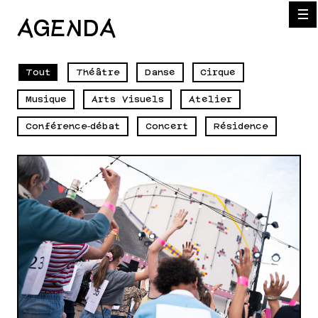
☰
AGENDA
Tout
Théâtre
Danse
Cirque
Musique
Arts Visuels
Atelier
Conférence‑débat
Concert
Résidence