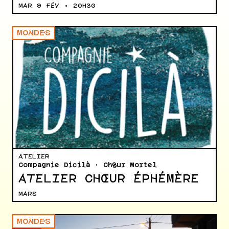
MAR 9 FÉV • 20H30
MONDE·S
ATELIER
Compagnie Dicilà · Chœur Mortel
ATELIER CHŒUR ÉPHÉMÈRE
MARS
MONDE·S