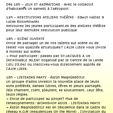
Dès 16h – JEUX ET ANIMATIONS · Avec le collectif
d’habitant·es Un samedi à l’aéroport
17h – RESTITUTIONS ATELIERS THÉÂTRE · Edwin Halter &
Lucas Borzykowski
Retrouvez les jeunes participant.es des ateliers théâtre
pour leur dernière restitution publique
18h – SCÈNE OUVERTE
Envie de partager un de vos talents sur scène ou de
tester vos qualités artistiques ? L'Aire Libre vous invite
à monter sur scène.
-> Pour participer : passez par ST-JACQUES A UN
INCROYABLE TALENT organisé par le Centre de la Lande
(JEU 23.04) ou inscrivez-vous directement auprès de
l'Aire Libre.
19h – LISTENING PARTY · Ásrún Magnúsdóttir
Un groupe d’ados investit la nouvelle place de leurs
sons préférés, danses libres, rêves et peurs partagés.
Iels chantent, rient, pleurent, se soutiennent. Leur fête,
leurs règles.
→ Envie de participer au projet? Plus de
renseignements : WORKSHOP ADOS · LISTENING PARTY
→ Ásrún Magnúsdóttir est en résidence dans le cadre du
réseau R.O.M (Residencies On the Move) . l’invitation du