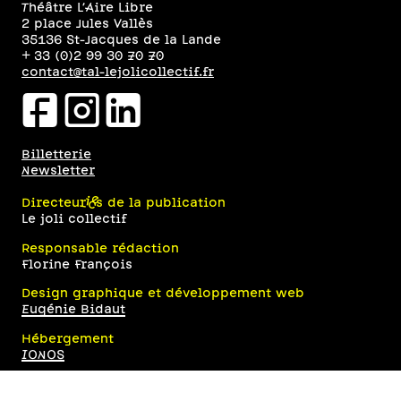
Théâtre L’Aire Libre
2 place Jules Vallès
35136 St-Jacques de la Lande
+ 33 (0)2 99 30 70 70
contact@tal-lejolicollectif.fr
facebookicon
instagramicon
linkedinicon
Billetterie
Newsletter
Directeur·ices de la publication
Le joli collectif
Responsable rédaction
Florine François
Design graphique et développement web
Eugénie Bidaut
Hébergement
IONOS
Théâtre l’Aire Libre