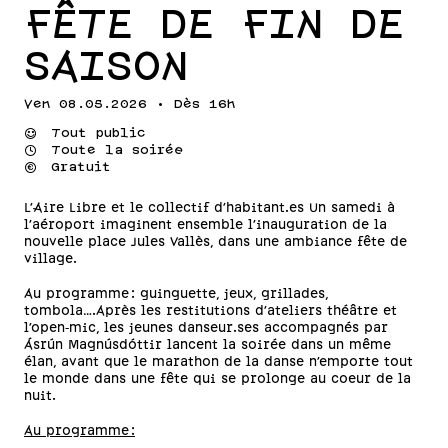
FÊTE DE FIN DE
SAISON
Ven 08.05.2026 • Dès 16h
⌣
Tout public
⌚
Toute la soirée
💰
Gratuit
L'Aire Libre et le collectif d'habitant.es Un samedi à
l'aéroport imaginent ensemble l'inauguration de la
nouvelle place Jules Vallès, dans une ambiance fête de
village.
Au programme : guinguette, jeux, grillades,
tombola....Après les restitutions d'ateliers théâtre et
l’open‑mic, les jeunes danseur.ses accompagnés par
Ásrún Magnúsdóttir lancent la soirée dans un même
élan, avant que le marathon de la danse n’emporte tout
le monde dans une fête qui se prolonge au coeur de la
nuit.
Au programme :