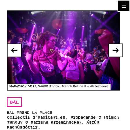
☰
←
→
MARATHON DE LA DANSE Photo : Franck Belloeil - Waterproof
Phot
BAL
BAL PREND LA PLACE
Collectif d'habitant.es, Propagande C (Simon
Tanguy & Marzena Krzeminscka), Ásrún
Magnúsdóttir...