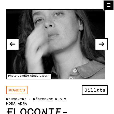
☰
←
→
Photo Camille Gladu Drouin
Phot
MONDE·S
Billets
RENCONTRE · RÉSIDENCE R.O.M
HODA ADRA
FLOCONIE-