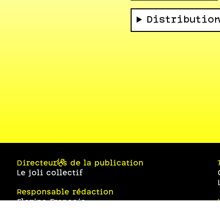
Distributio
Directeur·ices de la publication
Le joli collectif
Responsable rédaction
Florine François