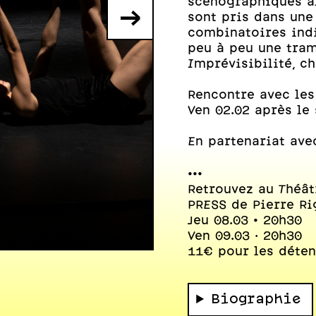
scénographiques al
→
sont pris dans une
combinatoires indi
peu à peu une tra
Imprévisibilité, c
Rencontre avec les
Ven 02.02 après le
En partenariat ave
•••
Retrouvez au Théâ
PRESS de Pierre Ri
Jeu 08.03 • 20h30
Ven 09.03 · 20h30
Photo : V.Beaume
11€ pour les détent
Biographie