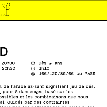
tif*
D
 20h30
⌣
Dès 7 ans
 20h30
⌚
1h10
💰
16€/12€/8€/6€ ou PASS
 de l’arabe az-zahr signifiant jeu de dés.
, pour 6 danseur·ses, basé sur les
possibles et les combinaisons que nous
al. Guidés par des contraintes