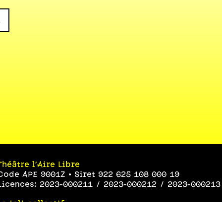
n
Théâtre l’Aire Libre
Code APE 9001Z • Siret 922 625 108 000 19
Licences: 2023-000211 / 2023-000212 / 2023-000213
Le joli collectif
Code APE 9002Z • Siret 454 051 319 000 43