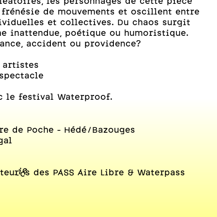
éatoires, les personnages de cette pièce
 frénésie de mouvements et oscillent entre
viduelles et collectives. Du chaos surgit
me inattendue, poétique ou humoristique.
hance, accident ou providence?
 artistes
 spectacle
c le festival Waterproof.
tre de Poche - Hédé/Bazouges
gal
eur·ices des PASS Aire Libre & Waterpass