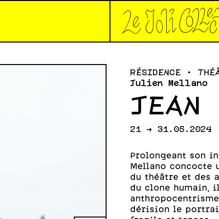
*Le joli collec
RÉSIDENCE • THÉ
Julien Mellano
JEAN 
21 -> 31.05.2024
Prolongeant son int
Mellano concocte 
du théâtre et des a
du clone humain, i
anthropocentrisme
dérision le portrai