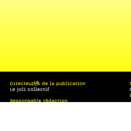
Directeur·ices de la publication
Le joli collectif
Responsable rédaction
Florine François
Design graphique et développement web
Eugénie Bidaut