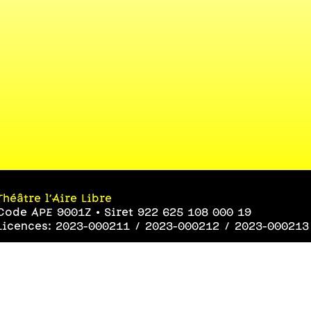
Théâtre l’Aire Libre
Code APE 9001Z • Siret 922 625 108 000 19
Licences: 2023-000211 / 2023-000212 / 2023-000213
Le joli collectif
Code APE 9002Z • Siret 454 051 319 000 43
Licences: 1-1123285 / 2-1123286 / 3-1123287