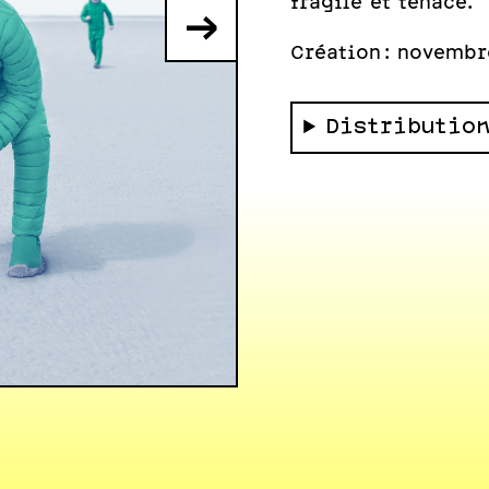
fragile et tenace.
→
Création : novembr
Distributio
Photo : Laurent Guizard