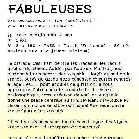
FABULEUSES
VEN 06.03.2026 • 10h (scolaire) *
VEN 06.03.2026 • 20h30 *
⌣
Tout public dès 7 ans
⌚
1h05
💰
6 -> 18€ / PASS • Tarif "En bande" : 8€ (2
adultes max + 2 jeunes minimum)
Le pistage, c’est l’art de lire les traces et les récits
qu’elles dessinent. Guidés par Baptiste Morizot, nous
partons à la rencontre des vivant·es — loup·ves du sud de la
France, ours·es du Grand Nord canadien et autres renard·es
et abeilles… — pour écouter ce qu’ils ont à nous
apprendre. Entre enquête sensorielle et rêverie
philosophique, cette création de Pauline Ringeade
donne une place centrale au son, révélant l’invisible et
tissant un monde sensible où l’humain·e se redécouvre
vivant·e parmi les vivant·es.
* Les deux séances sont doublées en Langue des Signes
Française avec un·e interprète-traducteur·ice.
En tournée avec le Théâtre de Poche • Hédé-Bazouges