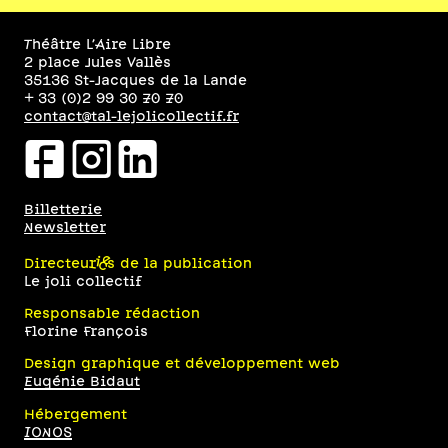
Théâtre L’Aire Libre
2 place Jules Vallès
35136 St-Jacques de la Lande
+ 33 (0)2 99 30 70 70
contact@tal-lejolicollectif.fr
facebookicon
instagramicon
linkedinicon
Billetterie
Newsletter
Directeur·ices de la publication
Le joli collectif
Responsable rédaction
Florine François
Design graphique et développement web
Eugénie Bidaut
Hébergement
IONOS