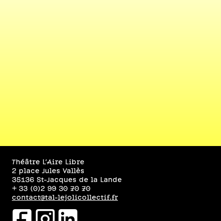
Théâtre L’Aire Libre
2 place Jules Vallès
35136 St-Jacques de la Lande
+ 33 (0)2 99 30 70 70
contact@tal-lejolicollectif.fr
facebookicon
instagramicon
linkedinicon