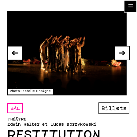
☰
←
→
Photo : Estelle Chaigne
Phot
BAL
Billets
THÉÂTRE
Edwin Halter et Lucas Borzykowski
RESTITUTION