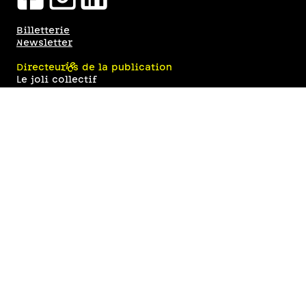
Billetterie
Newsletter
Directeur·ices de la publication
Le joli collectif
Responsable rédaction
Florine François
Design graphique et développement web
Eugénie Bidaut
Hébergement
IONOS
Théâtre l’Aire Libre
Code APE 9001Z • Siret 922 625 108 000 19
Licences: 2023-000211 / 2023-000212 / 2023-
000213
Le joli collectif
Code APE 9002Z • Siret 454 051 319 000 43
Licences: 1-1123285 / 2-1123286 / 3-1123287